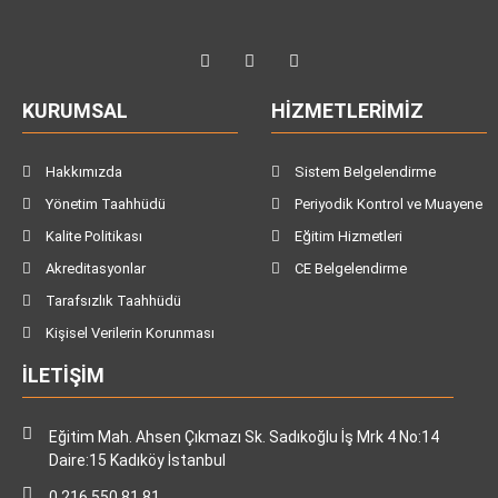
KURUMSAL
HIZMETLERIMIZ
Hakkımızda
Sistem Belgelendirme
Yönetim Taahhüdü
Periyodik Kontrol ve Muayene
Kalite Politikası
Eğitim Hizmetleri
Akreditasyonlar
CE Belgelendirme
Tarafsızlık Taahhüdü
Kişisel Verilerin Korunması
İLETIŞIM
Eğitim Mah. Ahsen Çıkmazı Sk. Sadıkoğlu İş Mrk 4 No:14
Daire:15 Kadıköy İstanbul
0 216 550 81 81