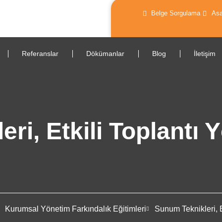
Belge Sorgulama
Asa
0 216 550 81 81
info@msc
Referanslar
Dökümanlar
Blog
İletişim
ri, Etkili Toplantı 
Kurumsal Yönetim Farkındalık Eğitimleri
Sunum Teknikleri, E