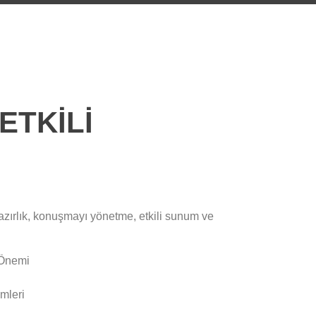
ETKILI
 hazırlık, konuşmayı yönetme, etkili sunum ve
 Önemi
mleri