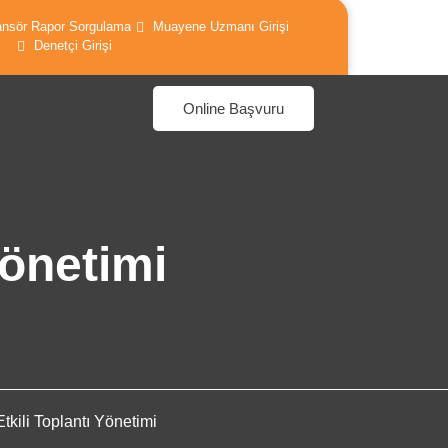
nsör Rapor Sorgulama
Muayene Uzmanı Girişi
belgelendirme.com.tr
Denetçi Girişi
Online Başvuru
Yönetimi
tkili Toplantı Yönetimi