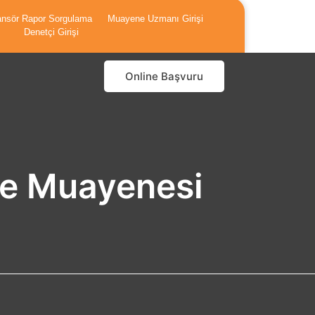
nsör Rapor Sorgulama
Muayene Uzmanı Girişi
belgelendirme.com.tr
Denetçi Girişi
Online Başvuru
 ve Muayenesi