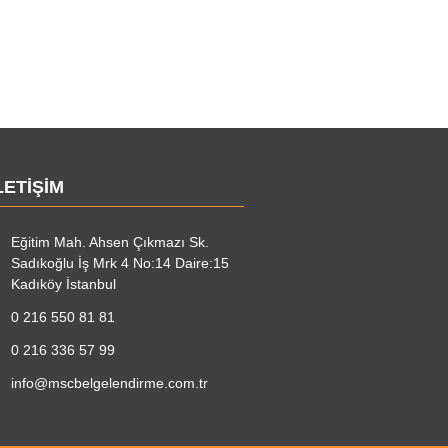
LETIŞIM
Eğitim Mah. Ahsen Çıkmazı Sk.
Sadıkoğlu İş Mrk 4 No:14 Daire:15
Kadıköy İstanbul
0 216 550 81 81
0 216 336 57 99
info@mscbelgelendirme.com.tr