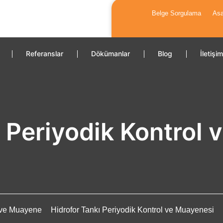
Belge Sorgulama
Asa
0 216 550 81 81
info@msc
Referanslar
Dökümanlar
Blog
İletişim
ı Periyodik Kontrol
l ve Muayene
Hidrofor Tankı Periyodik Kontrol ve Muayenesi